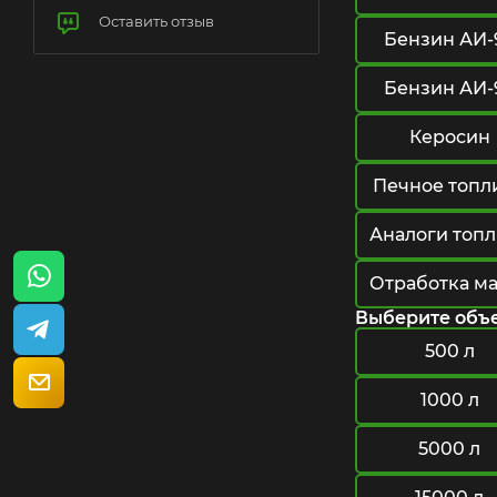
Оставить отзыв
Бензин АИ-
Бензин АИ-
Керосин
Печное топл
Аналоги топ
Отработка м
Выберите объ
500 л
1000 л
5000 л