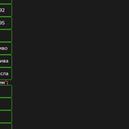
92
95
иво
лива
асла
*
ем
: