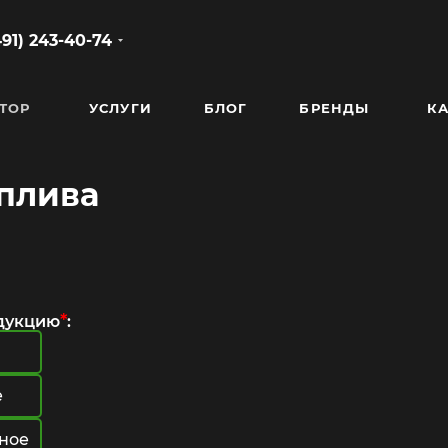
491) 243-40-74
ТОР
УСЛУГИ
БЛОГ
БРЕНДЫ
КА
оплива
*
дукцию
:
е
ное