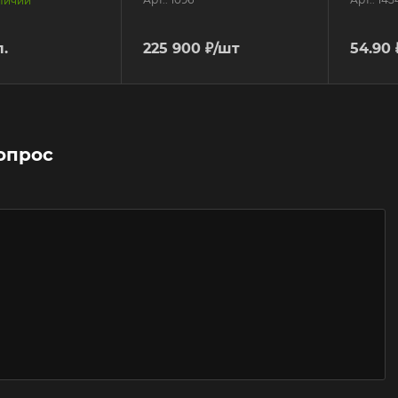
аличии
л.
225 900
₽
/шт
54.90
опрос