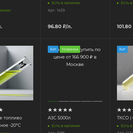
Есть в наличии
Есть в
Арт.: 1459
аличии
.
96.80
₽
/л.
101.80
Хит
Новинка
Хит
е топливо
АЗС 5000л
ТКСО |
ное -20°C
Есть в наличии
Есть в
Арт.: 1096
Арт.: 145