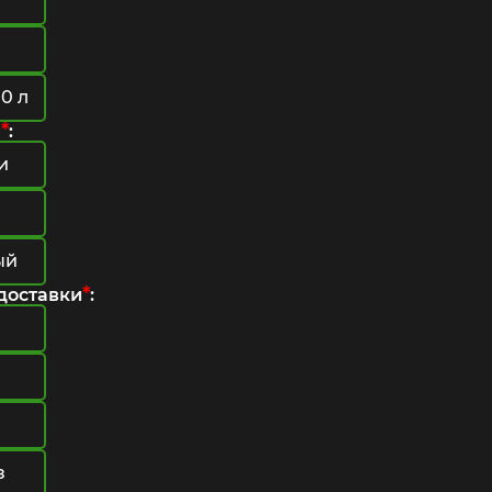
0 л
*
ы
:
и
ый
*
доставки
:
з