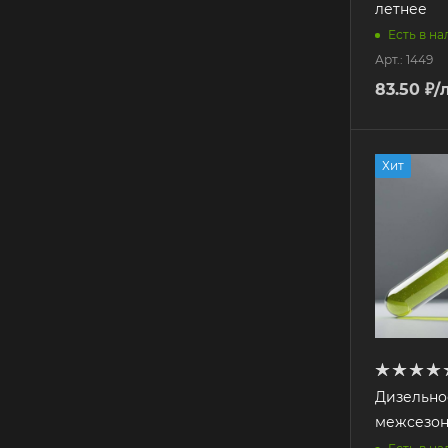
летнее
Есть в н
Арт.: 1449
83.50
₽
/л
Хит
Дизельно
межсезон